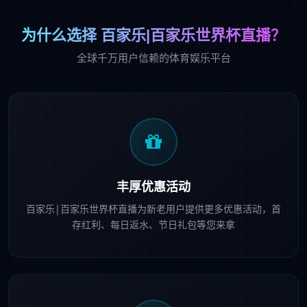
为什么选择 百家乐|百家乐世界杯直播？
全球千万用户信赖的体育娱乐平台
丰厚优惠活动
百家乐|百家乐世界杯直播为新老用户提供更多优惠活动，首
存红利、每日返水、节日礼包等您来拿