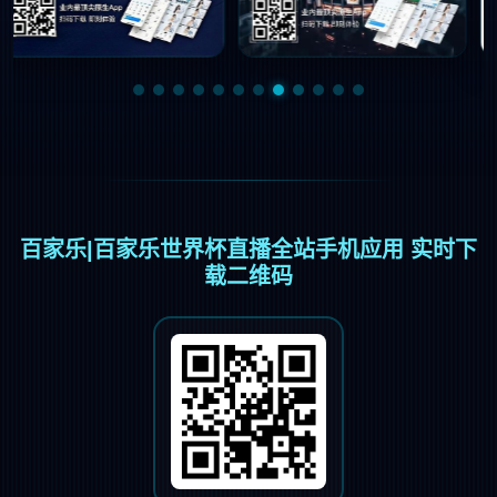
百家乐|百家乐世界杯直播全站手机应用 实时下
载二维码