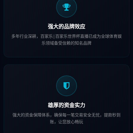
强大的品牌效应
多年行业深耕，百家乐|百家乐世界杯直播已成为全球体育娱
乐领域备受信赖的知名品牌
雄厚的资金实力
强大的资金保障体系，确保每一笔交易安全无忧，提款秒到
账，让您放心畅玩