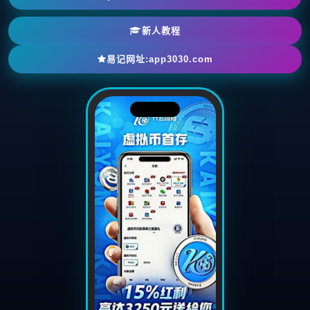
新人教程
易记网址:app3030.com